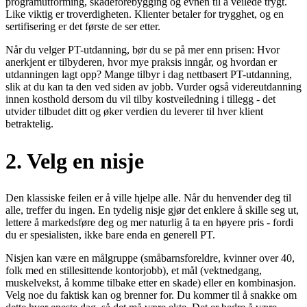
programutforming, skadeforebygging og evnen til å veilede trygt.
Like viktig er troverdigheten. Klienter betaler for trygghet, og en
sertifisering er det første de ser etter.
Når du velger PT-utdanning, bør du se på mer enn prisen: Hvor
anerkjent er tilbyderen, hvor mye praksis inngår, og hvordan er
utdanningen lagt opp? Mange tilbyr i dag nettbasert PT-utdanning,
slik at du kan ta den ved siden av jobb. Vurder også videreutdanning
innen kosthold dersom du vil tilby kostveiledning i tillegg - det
utvider tilbudet ditt og øker verdien du leverer til hver klient
betraktelig.
2. Velg en nisje
Den klassiske feilen er å ville hjelpe alle. Når du henvender deg til
alle, treffer du ingen. En tydelig nisje gjør det enklere å skille seg ut,
lettere å markedsføre deg og mer naturlig å ta en høyere pris - fordi
du er spesialisten, ikke bare enda en generell PT.
Nisjen kan være en målgruppe (småbarnsforeldre, kvinner over 40,
folk med en stillesittende kontorjobb), et mål (vektnedgang,
muskelvekst, å komme tilbake etter en skade) eller en kombinasjon.
Velg noe du faktisk kan og brenner for. Du kommer til å snakke om