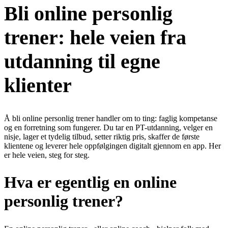
Bli online personlig
Learn
Power Panel
Every client on one screen
trener: hele veien fra
Nutrition 2.0
Partnership
Pricing
Case Studies
Team
Coaches
Meal planner
Smart, customizable nutrition plans
Articles
Long reads on running and scaling online coaching
utdanning til egne
Explore Coachway
Leads
Capture and convert new clients
Resources
Free ebooks, templates, and guides
klienter
Workout builder
Flexible workouts built your way
Glossary
Plain-English online-coaching terms
Check-ins & forms
Quick feedback and assessments
Income calculator
Estimate what you could earn coaching online
Å bli online personlig trener handler om to ting: faglig kompetanse
og en forretning som fungerer. Du tar en PT-utdanning, velger en
Client progress
Clear tracking of milestones & goals
nisje, lager et tydelig tilbud, setter riktig pris, skaffer de første
Efficiency calculator
Estimate the time you would save weekly
klientene og leverer hele oppfølgingen digitalt gjennom en app. Her
Automations
Workflows that save you time
er hele veien, steg for steg.
Free fitness calculators
TDEE, macros, 1RM, body fat and more -
free, no sign-up
Payments
Subscriptions, invoices, reminders
Hva er egentlig en online
Templates & scripts
Copy-paste check-ins, onboarding, sales scripts
Client app
Chat and follow up with clients
personlig trener?
and more