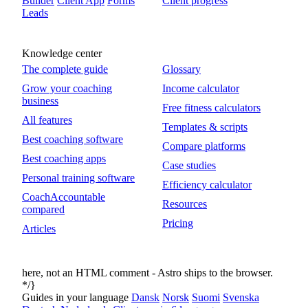
Builder
Client App
Forms
Client progress
Leads
Knowledge center
The complete guide
Glossary
Grow your coaching
Income calculator
business
Free fitness calculators
All features
Templates & scripts
Best coaching software
Compare platforms
Best coaching apps
Case studies
Personal training software
Efficiency calculator
CoachAccountable
Resources
compared
Pricing
Articles
here, not an HTML comment - Astro ships
to the browser.
*/}
Guides in your language
Dansk
Norsk
Suomi
Svenska