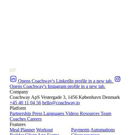
Opens Coachway's LinkedIn profile in a new tab.
Opens Coachway's Instagram profile in a new tab.
Company
Coachway ApS
Vestergade 3, 1456 København
Denmark
+45 40 11 04 56
hello@coachway.io
Platform
Partnership
Press
Languages
Videos
Resources
Team
Coaches
Careers
Features
Meal Planner
Workout
Payments
Automations