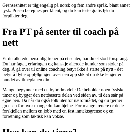
Grensesnittet er tilgjengelig på norsk og fem andre språk, blant annet
tysk. Prisen beregnes per klient, og du kan teste gratis før du
forplikter deg.
Fra PT på senter til coach på
nett
Er du allerede personlig trener på et senter, har du et stort forsprang.
Du har faget, erfaringen og kanskje allerede kunder som stoler på
deg. Å gå over til online coaching betyr ikke å starte på nytt - det
betyr å flytte oppfølgingen over i en app slik at du ikke lenger er
bundet av timeplanen din.
Mange begynner med en hybridmodell: De beholder noen fysiske
timer og bygger den nettbaserte delen ved siden av, til den står på
egne ben. Da når du også folk utenfor nærområdet, og du fjerner
grensen for hvor mange du kan hjelpe. For mange trenere er dette
forskjellen mellom en jobb med en fast inntektsgrense og en
forretning som faktisk kan vokse.