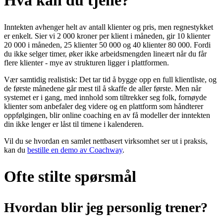
Hva kan du tjene?
Inntekten avhenger helt av antall klienter og pris, men regnestykket
er enkelt. Sier vi 2 000 kroner per klient i måneden, gir 10 klienter
20 000 i måneden, 25 klienter 50 000 og 40 klienter 80 000. Fordi
du ikke selger timer, øker ikke arbeidsmengden lineært når du får
flere klienter - mye av strukturen ligger i plattformen.
Vær samtidig realistisk: Det tar tid å bygge opp en full klientliste, og
de første månedene går mest til å skaffe de aller første. Men når
systemet er i gang, med innhold som tiltrekker seg folk, fornøyde
klienter som anbefaler deg videre og en plattform som håndterer
oppfølgingen, blir online coaching en av få modeller der inntekten
din ikke lenger er låst til timene i kalenderen.
Vil du se hvordan en samlet nettbasert virksomhet ser ut i praksis,
kan du
bestille en demo av Coachway
.
Ofte stilte spørsmål
Hvordan blir jeg personlig trener?