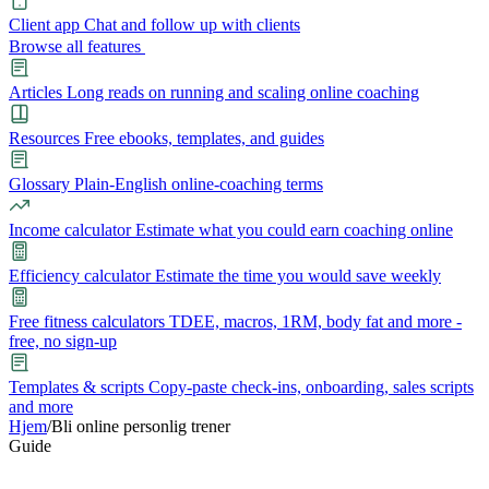
Client app
Chat and follow up with clients
Browse all features
Articles
Long reads on running and scaling online coaching
Resources
Free ebooks, templates, and guides
Glossary
Plain-English online-coaching terms
Income calculator
Estimate what you could earn coaching online
Efficiency calculator
Estimate the time you would save weekly
Free fitness calculators
TDEE, macros, 1RM, body fat and more -
free, no sign-up
Templates & scripts
Copy-paste check-ins, onboarding, sales scripts
and more
Hjem
/
Bli online personlig trener
Features
Guide