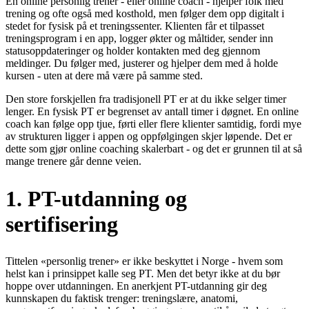
En online personlig trener - eller online coach - hjelper folk med
trening og ofte også med kosthold, men følger dem opp digitalt i
stedet for fysisk på et treningssenter. Klienten får et tilpasset
treningsprogram i en app, logger økter og måltider, sender inn
statusoppdateringer og holder kontakten med deg gjennom
meldinger. Du følger med, justerer og hjelper dem med å holde
kursen - uten at dere må være på samme sted.
Den store forskjellen fra tradisjonell PT er at du ikke selger timer
lenger. En fysisk PT er begrenset av antall timer i døgnet. En online
coach kan følge opp tjue, førti eller flere klienter samtidig, fordi mye
av strukturen ligger i appen og oppfølgingen skjer løpende. Det er
dette som gjør online coaching skalerbart - og det er grunnen til at så
mange trenere går denne veien.
1. PT-utdanning og
sertifisering
Tittelen «personlig trener» er ikke beskyttet i Norge - hvem som
helst kan i prinsippet kalle seg PT. Men det betyr ikke at du bør
hoppe over utdanningen. En anerkjent PT-utdanning gir deg
kunnskapen du faktisk trenger: treningslære, anatomi,